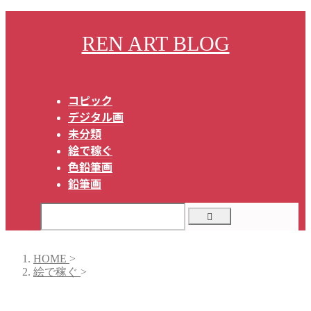
REN ART BLOG
コピック
デジタル画
未分類
絵で稼ぐ
色鉛筆画
鉛筆画
HOME
>
絵で稼ぐ
>