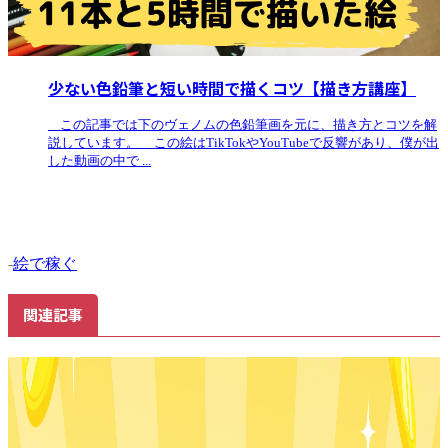
少ない色鉛筆と短い時間で描くコツ【描き方講座】
この記事では下のヴェノムの色鉛筆画を元に、描き方とコツを解
説しています。 この絵はTikTokやYouTubeで反響があり、僕が出
した動画の中で ...
-
絵で稼ぐ
関連記事