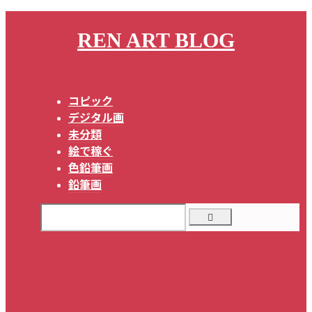
REN ART BLOG
コピック
デジタル画
未分類
絵で稼ぐ
色鉛筆画
鉛筆画