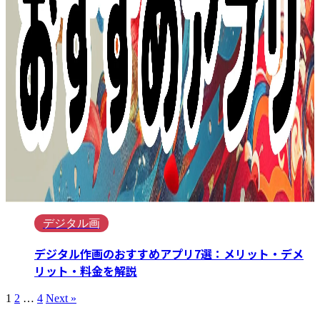
デジタル画
デジタル作画のおすすめアプリ7選：メリット・デメ
リット・料金を解説
1
2
…
4
Next »