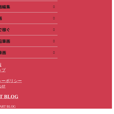
画編集
画
で稼ぐ
鉛筆画
筆画
報
ップ
シーポリシー
わせ
T BLOG
 ART BLOG