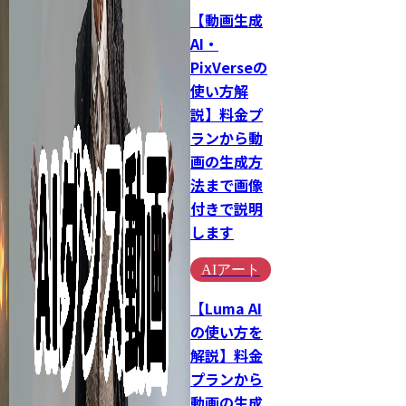
【動画生成
AI・
PixVerseの
使い方解
説】料金プ
ランから動
画の生成方
法まで画像
付きで説明
します
AIアート
【Luma AI
の使い方を
解説】料金
プランから
動画の生成