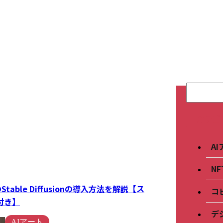
カテゴ
A
N
でのStable Diffusionの導入方法を解説【ス
コ
付き】
デ
AIアート