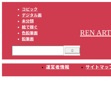
コピック
デジタル画
未分類
絵で稼ぐ
REN ART
色鉛筆画
鉛筆画
運営者情報
サイトマッ