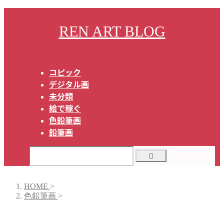
REN ART BLOG
コピック
デジタル画
未分類
絵で稼ぐ
色鉛筆画
鉛筆画
HOME
>
色鉛筆画
>