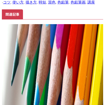
-
コツ
,
使い方
,
描き方
,
時短
,
混色
,
色鉛筆
,
色鉛筆画
,
講座
関連記事