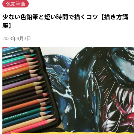
色鉛筆画
少ない色鉛筆と短い時間で描くコツ【描き方講
座】
2023年9月3日