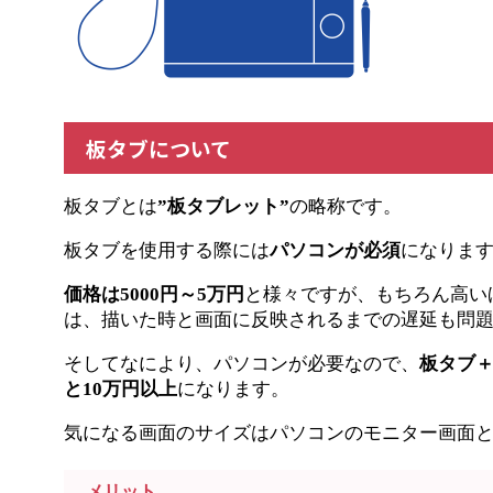
板タブについて
板タブとは
”板タブレット”
の略称です。
板タブを使用する際には
パソコンが必須
になりま
価格は5000円～5万円
と様々ですが、もちろん高い
は、描いた時と画面に反映されるまでの遅延も問
そしてなにより、パソコンが必要なので、
板タブ
と10万円以上
になります。
気になる画面のサイズはパソコンのモニター画面
メリット