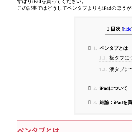
ずばりiPadを買ってください。
この記事ではどうしてペンタブよりもiPadのほう
目次
[
hide
1.
ペンタブとは
1.1.
板タブに
1.2.
液タブに
2.
iPadについて
3.
結論：iPadを
ペンタブとは