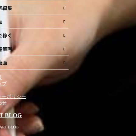
画編集
画
で稼ぐ
鉛筆画
筆画
報
ップ
シーポリシー
わせ
T BLOG
 ART BLOG