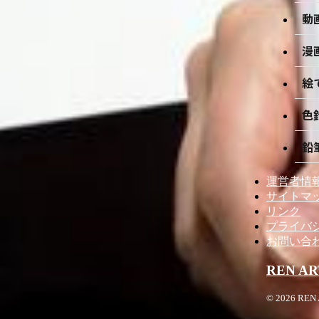
動
漫
絵
色
鉛
運営者情
サイトマ
リンク
プライバ
お問い合
REN AR
© 2026 REN