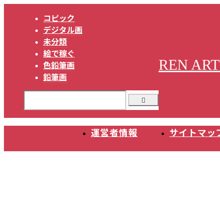
コピック
デジタル画
未分類
絵で稼ぐ
REN ART
色鉛筆画
鉛筆画
運営者情報
サイトマッ