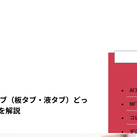
カテゴ
A
タブ（板タブ・液タブ）どっ
N
を解説
コ
デ