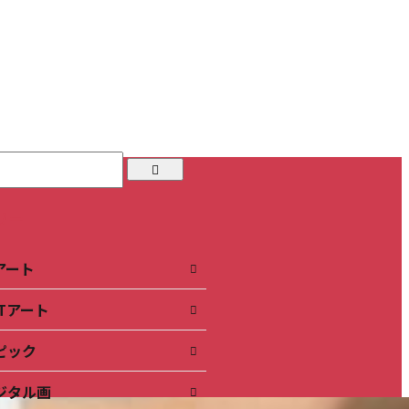
リー
Iアート
FTアート
ピック
ジタル画